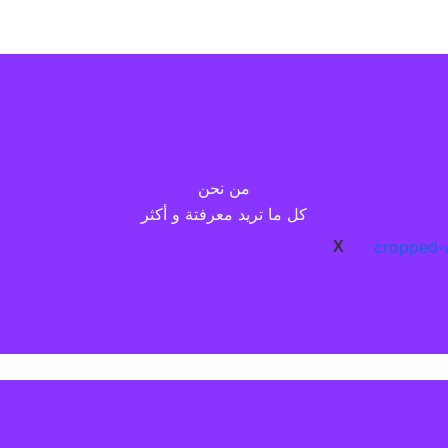
 هو العمل الجماعي ، ونعمل بشكل تعاوني مع عملائنا للتأكد من أننا 
من نحن
نهجاً مخصصاً لتحقيق النجاح. لهذا السبب نأخذ الوقت الكافي للاستم
كل ما تريد معرفتة و أكثر
لمنافسة , نحن ملتزمون بتقديم خدمات شاملة لمساعدتك على تحويل رؤي
X
ArtifexCode