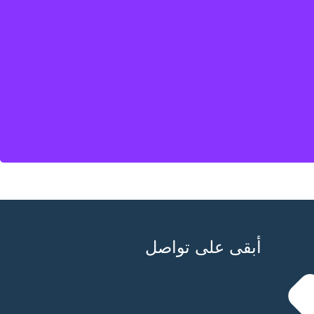
قيق أهدافك ، فابحث عن ArtefixCode. نحن ملتزمون بتزويدك بخدمة استثنائية ونتائج تفوق توقعاتك. اتصل بنا اليوم لمعرفة المزيد
النهائية وتقديم منتج بأعلى جودة , باختصار … إذا كنت تبحث عن فريق من
احتياجاتك فحسب ، بل يمثل أيضًا علامتك التجارية في أفضل ضوء
أبقى على تواصل