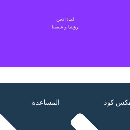
أطلب خدمة
لماذا نحن
رؤيتنا و شغفنا
حول كيف يمكننا مساعدتك في تحويل رؤيتك إلى حقيقة.
المهندسين المتحمسين الذين يكرسون جهودهم لمساعدتك في تح
وحسن التوقيت ضروريان لنجاح أي مشروع. نحن نتفهم أهمية الالتزام بالمواعيد 
ظيفية والممتعة من الناحية الجمالية. هدفنا هو إنشاء منتج لا يلبي 
فكس كود
المساعدة